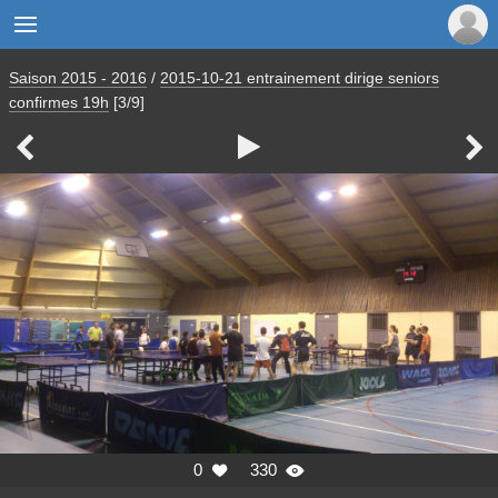

Saison 2015 - 2016
/
2015-10-21 entrainement dirige seniors
confirmes 19h
[3/9]



0
330

