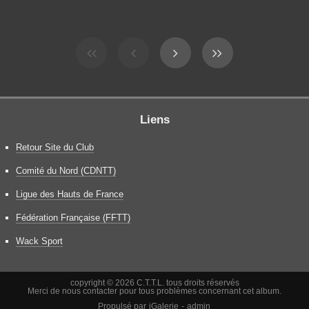
Liens
Retour Site du Club
Comité du Nord (CDNTT)
Ligue des Hauts de France
Fédération Française (FFTT)
Wack Sport
copyright © 2026 C.T.T.L. tous droits réservés
Merci de nous contacter pour tous problèmes concernant cet album.
Propulsé par
iGalerie
-
admin