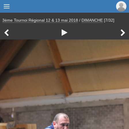

3ème Tournoi Régional 12 & 13 mai 2018
/
DIMANCHE
[7/32]


