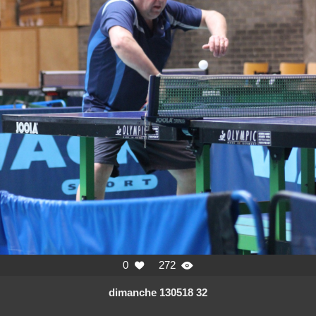
0
272


dimanche 130518 32