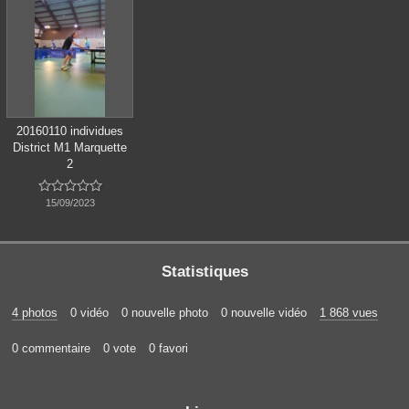
20160110 individues
District M1 Marquette
2





15/09/2023
Statistiques
4 photos
0 vidéo
0 nouvelle photo
0 nouvelle vidéo
1 868 vues
0 commentaire
0 vote
0 favori