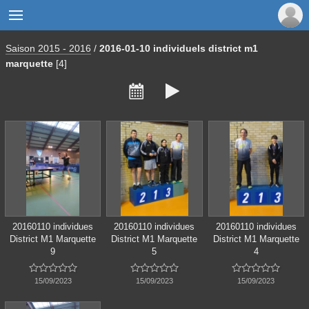

Saison 2015 - 2016
/
2016-01-10 individuels district m1
marquette
[4]


20160110 individues
20160110 individues
20160110 individues
District M1 Marquette
District M1 Marquette
District M1 Marquette
9
5
4















15/09/2023
15/09/2023
15/09/2023